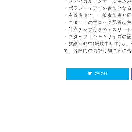
・メディカルランナーに申込み
・ボランティアでの参加となる
・主催者側で、一般参加者と同
・スタートのブロック配置は主
・計測チップ付きのアスリート
・スタッフＴシャツサイズの記
・救護活動中(競技中断中)も
て、各関門の閉鎖時刻に間に合
twitter