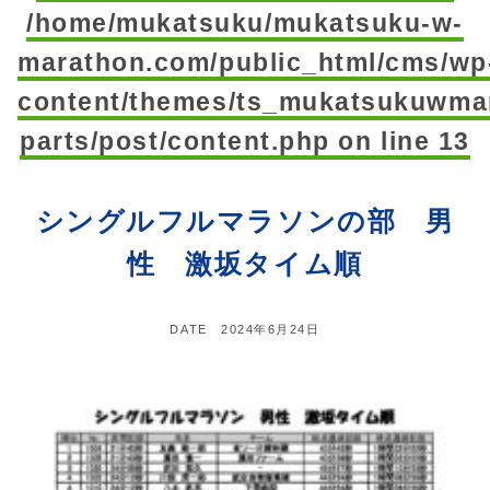
/home/mukatsuku/mukatsuku-w-
marathon.com/public_html/cms/wp
content/themes/ts_mukatsukuwmar
parts/post/content.php
on line
13
シングルフルマラソンの部 男
性 激坂タイム順
DATE
2024年6月24日