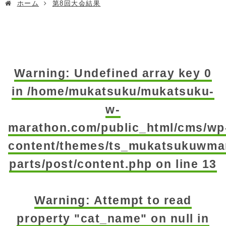
ホーム
第8回大会結果
Warning
: Undefined array key 0
in
/home/mukatsuku/mukatsuku-
w-
marathon.com/public_html/cms/wp
content/themes/ts_mukatsukuwmar
parts/post/content.php
on line
13
Warning
: Attempt to read
property "cat_name" on null in