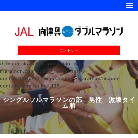
エントリー
/home/mukatsuku/mukatsuku-w-
marathon.com/public_html/cms/wp-
content/themes/ts_mukatsukuwmarathon/header-
contents.php on line
119
">
シングルフルマラソンの部 男性 激坂タイ
ム順