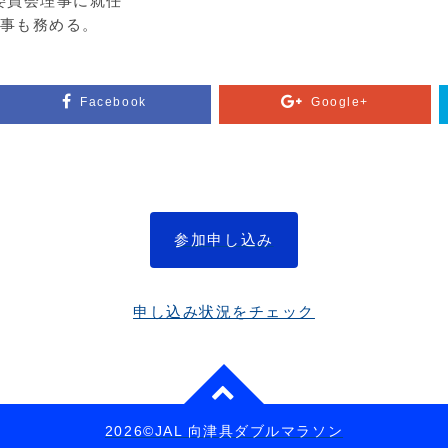
織委員会理事に就任
事も務める。
Facebook
Google+
参加申し込み
申し込み状況をチェック
2026©JAL 向津具ダブルマラソン