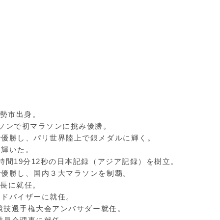
勢市出身。
ラソンで初マラソンに挑み優勝。
で優勝し、パリ世界陸上で銀メダルに輝く。
に輝いた。
時間19分12秒の日本記録（アジア記録）を樹立。
で優勝し、国内３大マラソンを制覇。
誉館長に就任。
アドバイザーに就任。
上競技選手権大会アンバサダー就任。