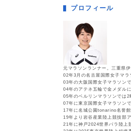
プロフィール
元マラソンランナー。三重県伊
02年3月の名古屋国際女子マ
03年の大阪国際女子マラソン
04年のアテネ五輪で金メダル
05年のベルリンマラソンでは2
07年に東京国際女子マラソン
17年に名城公園tonarino名
19年より岩谷産業陸上競技部
21年に神戸2024世界パラ陸