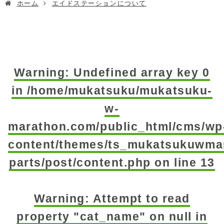
ホーム
エイドステーションについて
Warning
: Undefined array key 0
in
/home/mukatsuku/mukatsuku-
w-
marathon.com/public_html/cms/wp
content/themes/ts_mukatsukuwmar
parts/post/content.php
on line
13
Warning
: Attempt to read
property "cat_name" on null in