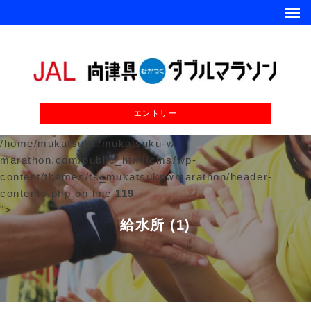
エントリー
/home/mukatsuku/mukatsuku-w-
marathon.com/public_html/cms/wp-
content/themes/ts_mukatsukuwmarathon/header-
contents.php on line
119
">
給水所 (1)