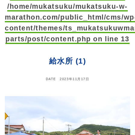
/home/mukatsuku/mukatsuku-w-
marathon.com/public_html/cms/wp
content/themes/ts_mukatsukuwmar
parts/post/content.php
on line
13
給水所 (1)
DATE
2023年11月17日