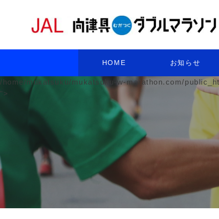
HOME
お知らせ
/home/mukatsuku/mukatsuku-w-marathon.com/public_ht
">