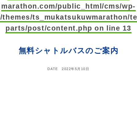
marathon.com/public_html/cms/wp-
t/themes/ts_mukatsukuwmarathon/te
parts/post/content.php
on line
13
無料シャトルバスのご案内
DATE
2022年5月10日