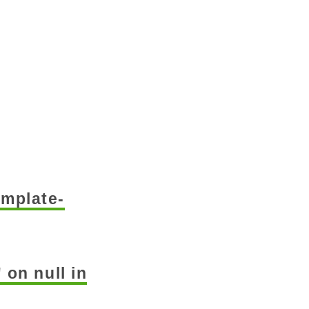
mplate-
 on null in