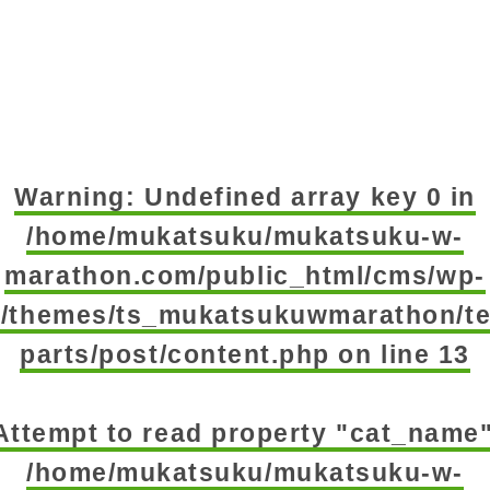
Warning
: Undefined array key 0 in
/home/mukatsuku/mukatsuku-w-
marathon.com/public_html/cms/wp-
t/themes/ts_mukatsukuwmarathon/te
parts/post/content.php
on line
13
 Attempt to read property "cat_name"
/home/mukatsuku/mukatsuku-w-